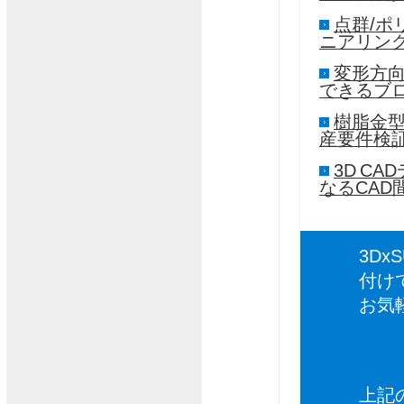
点群/ポ
ニアリン
変形方向
できるブ
樹脂金
産要件検
3D C
なるCA
3D
付け
お気
上記