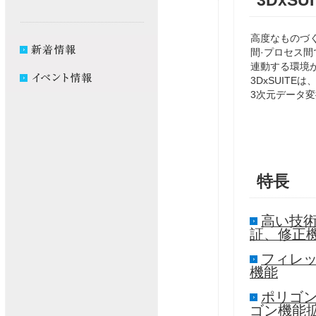
3DxSU
高度なものづ
間·プロセス
連動する環境
3DxSUIT
3次元データ
特長
高い技術
証、修正
フィレ
機能
ポリゴ
ゴン機能