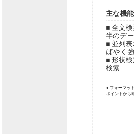
主な機能
■ 全文
半のデ
■ 並列
ばやく強
■ 形状
検索
● フォーマ
ポイントから