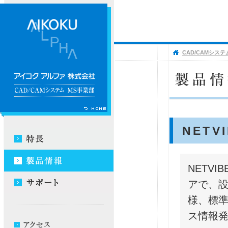
CAD/CAMシステ
NETV
NETV
アで、
様、標
ス情報