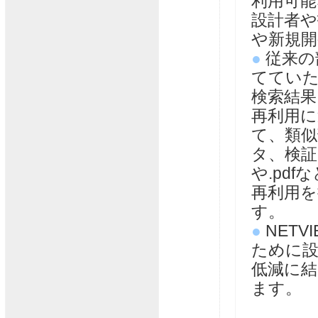
利用可能
設計者や
や新規開
●
従来の
ててい
検索結果
再利用
て、類似
タ、検証
や.pd
再利用
す。
●
NETV
ために設
低減に
ます。