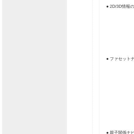
● 2D/3D
● ファセッ
● 親子関係