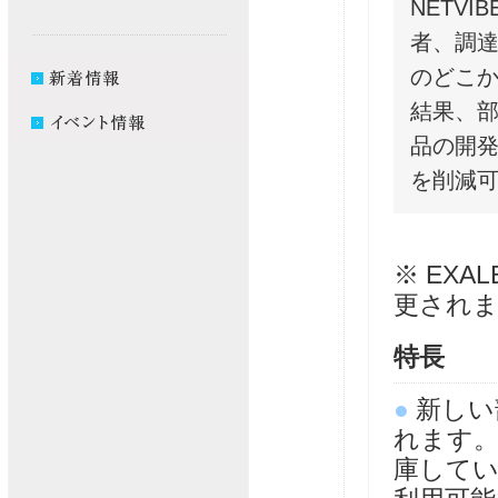
NETV
者、調
のどこ
結果、
品の開
を削減
※ EXAL
更され
特長
●
新しい
れます
庫して