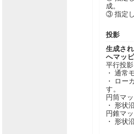
成。
③ 指定
投影
生成され
へマッ
平行投影
・ 通常
・ ロー
す。
円筒マ
・ 形状
円錐マ
・ 形状