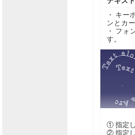
テキス
・ キー
ンとカ
・ フォ
す。
① 指定
② 指定