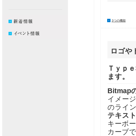
3つの機能
ロゴやト
Ｔｙｐｅ3
ます。
Bitma
イメージ
のライ
テキス
キーボー
カーブ