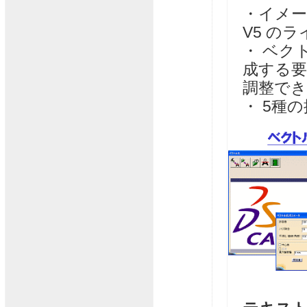
・イメー
V5 の
・ ベク
成する
調整で
・ 5種の拡張