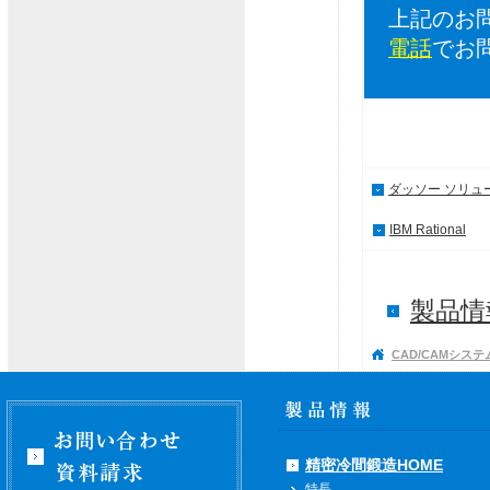
上記のお
電話
でお
ダッソー ソリュ
IBM Rational
製品情報
CAD/CAMシステ
精密冷間鍛造HOME
特長