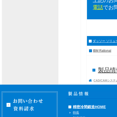
上記のお
電話
でお
ダッソー ソリュ
IBM Rational
製品情報
CAD/CAMシステ
精密冷間鍛造HOME
特長