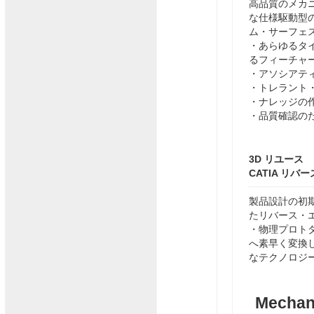
高品質のメカ
な仕様駆動型
ム・サーフェ
・あらゆるタ
るフィーチャ
・アソシアテ
・トレラント
・ナレッジの
・品質確認の
3D リユース
CATIA リバ
製品設計の初
たリバース・
・物理プロト
へ素早く変換
なテクノロジー
Mecha