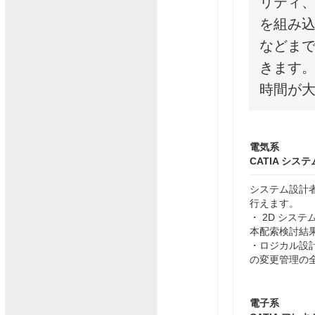
リティ
を組み
などま
きます
時間が
電気系
CATIA シス
システム設計
行えます。
・ 2D シス
本配索検討結果
・ロジカル設
の変更管理の
電子系