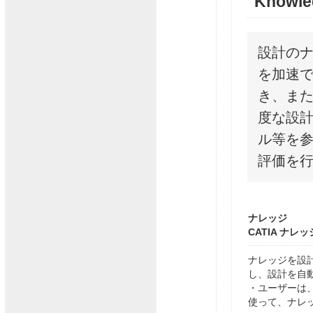
Know
設計の
を加速で
き、ま
度な設
ル等を参
評価を
ナレッジ
CATIA ナレ
ナレッジを設
し、設計を自
・ユーザーは
使って、ナレ