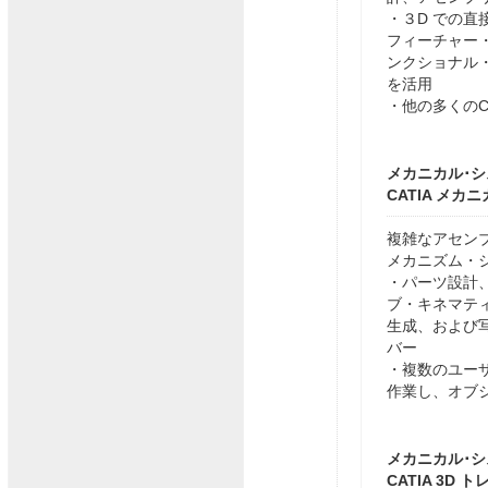
・３D での
フィーチャー
ンクショナル・
を活用
・他の多くのCA
メカニカル･
CATIA メカ
複雑なアセン
メカニズム・
・パーツ設計
ブ・キネマテ
生成、および
バー
・複数のユー
作業し、オブ
メカニカル･
CATIA 3D