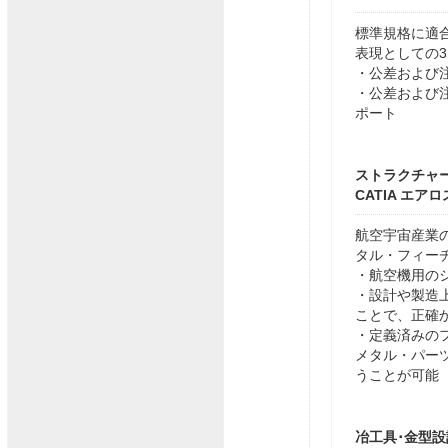
標準規格に適
表現としての3
・公差および注
・公差および注
ポート
ストラクチャ
CATIA エ
航空宇宙産業
タル・フィー
・航空機用の
・設計や製造
ことで、正確
・定義済みの
メタル・パー
うことが可能
冶工具･金型設