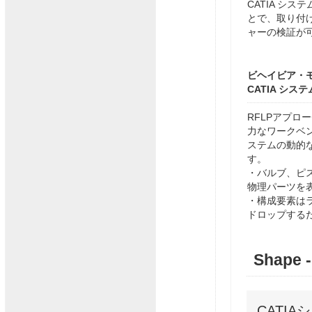
CATIA シ
とで、取り付
ャーの検証が
ビヘイビア・
CATIA シ
RFLPアプロ
力なワークベ
ステムの動的
す。
・バルブ、ピ
物理パーツを
・構成要素は
ドロップする
Shape
CATI