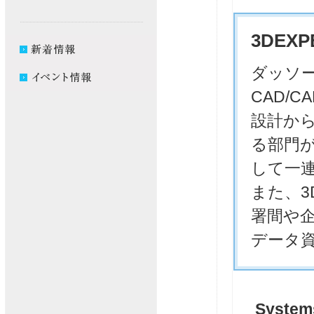
3D
EXP
ダッソ
CAD/
設計か
る部門
して一
また、3
署間や
データ
Syst